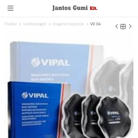
Főoldal
Javítóanyagok
Diagonál tapaszok
VD 04