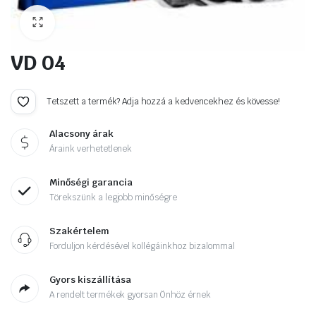
VD 04
Tetszett a termék? Adja hozzá a kedvencekhez és kövesse!
Alacsony árak
Áraink verhetetlenek
Minőségi garancia
Törekszünk a legjobb minőségre
Szakértelem
Forduljon kérdésével kollégáinkhoz bizalommal
Gyors kiszállítása
A rendelt termékek gyorsan Önhöz érnek