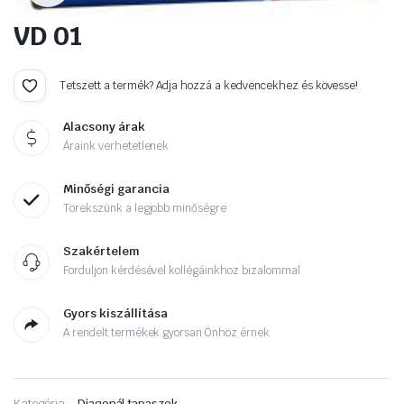
VD 01
Tetszett a termék? Adja hozzá a kedvencekhez és kövesse!
Alacsony árak
Áraink verhetetlenek
Minőségi garancia
Törekszünk a legjobb minőségre
Szakértelem
Forduljon kérdésével kollégáinkhoz bizalommal
Gyors kiszállítása
A rendelt termékek gyorsan Önhöz érnek
Kategória:
Diagonál tapaszok