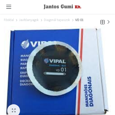
Főoldal
Javítóanyagok
Diagonál tapaszok
VD 01