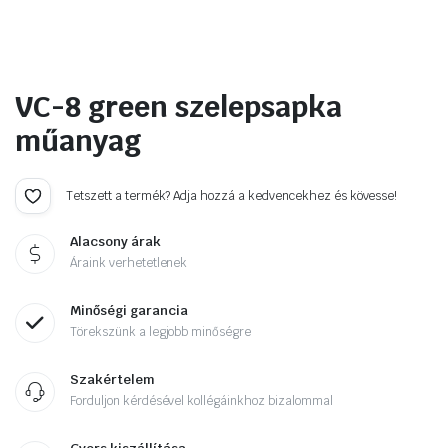
VC-8 green szelepsapka
műanyag
Tetszett a termék? Adja hozzá a kedvencekhez és kövesse!
Alacsony árak
Áraink verhetetlenek
Minőségi garancia
Törekszünk a legjobb minőségre
Szakértelem
Forduljon kérdésével kollégáinkhoz bizalommal