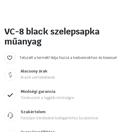
VC-8 black szelepsapka
műanyag
Tetszett a termék? Adja hozzá a kedvencekhez és kövesse!
Alacsony árak
Áraink verhetetlenek
Minőségi garancia
Törekszünk a legjobb minőségre
Szakértelem
Forduljon kérdésével kollégáinkhoz bizalommal