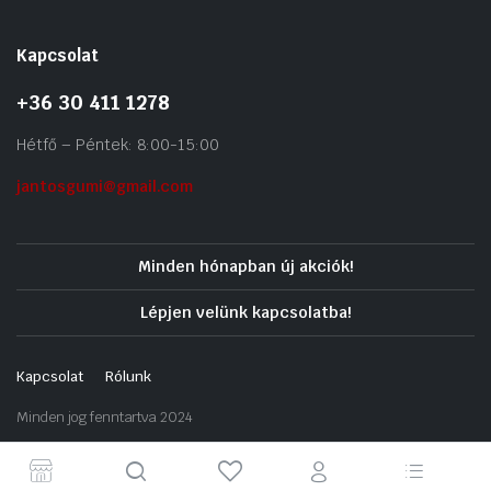
Kapcsolat
+36 30 411 1278
Hétfő – Péntek: 8:00-15:00
jantosgumi@gmail.com
Minden hónapban új akciók!
Lépjen velünk kapcsolatba!
Kapcsolat
Rólunk
Minden jog fenntartva 2024