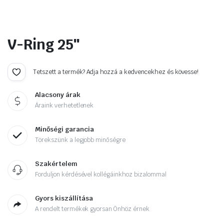
V-Ring 25″
Tetszett a termék? Adja hozzá a kedvencekhez és kövesse!
Alacsony árak
Áraink verhetetlenek
Minőségi garancia
Törekszünk a legjobb minőségre
Szakértelem
Forduljon kérdésével kollégáinkhoz bizalommal
Gyors kiszállítása
A rendelt termékek gyorsan Önhöz érnek