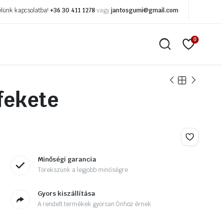
elünk kapcsolatba!
+36 30 411 1278
vagy
jantosgumi@gmail.com
0
fekete
paszok
Gyorsjavító segédeszközök
zok
Kerékcseréhez segédeszközök
tes tapaszok
Kulcsfejek
aszok
Pajszerek
Minőségi garancia
Légtechnika
Törekszünk a legjobb minőségre
k
O gyűrűk
Gyors kiszállítása
k
Tirán gyűrűk
A rendelt termékek gyorsan Önhöz érnek
agasztók
Horzsoló korongok