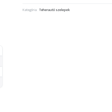
Vulkanizáló
Kategória:
Teherautó szelepek
Defektgátló folyadék
Szerelő ke
Pumpa