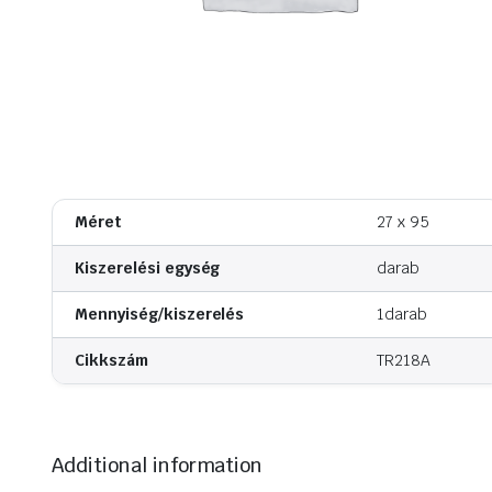
Kerékanyák
Szerelő paszták
Kerékcsavarok
Szerelő olaj
Kefe
Méret
27 x 95
Kiszerelési egység
darab
Mennyiség/kiszerelés
1darab
Cikkszám
TR218A
Additional information