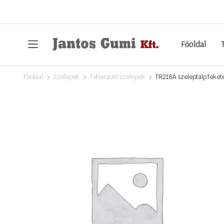
Főoldal
Főoldal
Szelepek
Teherautó szelepek
TR218A szeleptalp feket
Havi akcióink
Lemezfelni ütős
Lemezfelni ütős – f
Ragasztható súlyo
Centírgyöngy