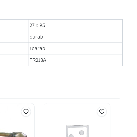
27 x 95
darab
1darab
TR218A