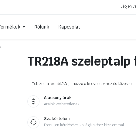
Lépjen v
Termékek
Rólunk
Kapcsolat
e
TR218A szeleptalp 
Személyautó szelepek
Diagonál ta
estett
TPMS szelepek
Radiál tapas
k
Teherautó szelepek
Aramid beté
Tetszett a termék? Adja hozzá a kedvencekhez és kövesse!
Mezőgazdasági szelepek
Személy tap
Alacsony árak
Motor szelepek
Tömlőfoltok
Áraink verhetetlenek
Szelephosszabbítók
Javítógombá
Szakértelem
Egyéb kiegészítő kellékek
Behúzószála
Forduljon kérdésével kollégáinkhoz bizalommal
Oldatok és r