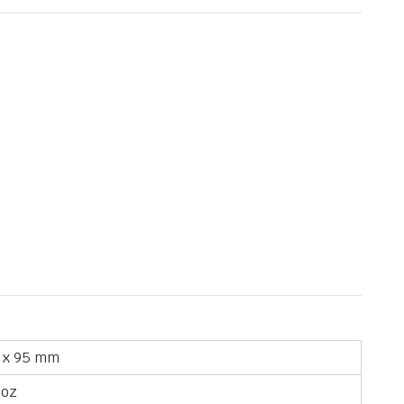
 anyagok
Mintavágó eszközök
sztyű
Tehermentesítő gyűrű
 x 95 mm
boz