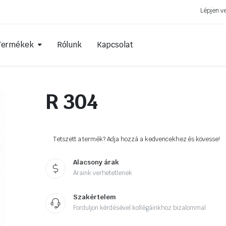
Lépjen v
Termékek
Rólunk
Kapcsolat
R 304
Személyautó szelepek
Diagonál ta
estett
TPMS szelepek
Radiál tapas
k
Teherautó szelepek
Aramid beté
Tetszett a termék? Adja hozzá a kedvencekhez és kövesse!
Mezőgazdasági szelepek
Személy tap
Alacsony árak
Motor szelepek
Tömlőfoltok
Áraink verhetetlenek
Szelephosszabbítók
Javítógombá
Szakértelem
Egyéb kiegészítő kellékek
Behúzószála
Forduljon kérdésével kollégáinkhoz bizalommal
Oldatok és r