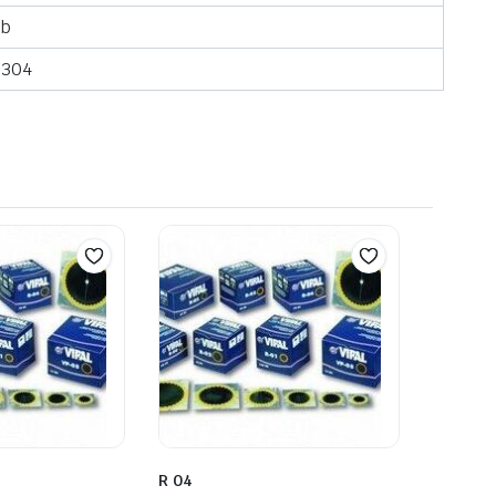
db
5304
R 04