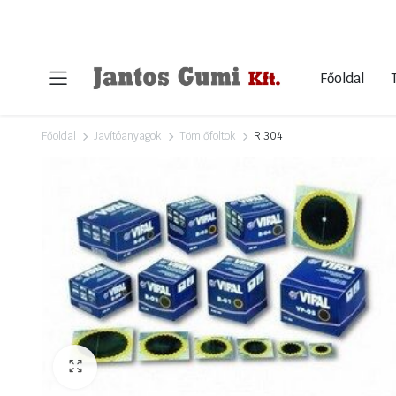
Főoldal
Főoldal
Javítóanyagok
Tömlőfoltok
R 304
Havi akcióink
Lemezfelni ütős
Lemezfelni ütős – f
Ragasztható súlyo
Centírgyöngy