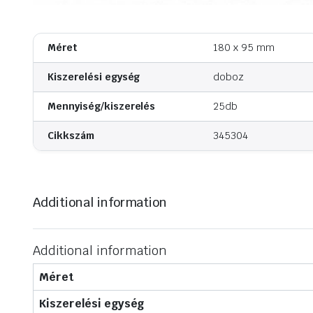
Méret
180 x 95 mm
Kerékanyák
Szerelő paszták
Kiszerelési egység
doboz
Kerékcsavarok
Szerelő olaj
Kefe
Mennyiség/kiszerelés
25db
Cikkszám
345304
Additional information
Additional information
Méret
Kiszerelési egység