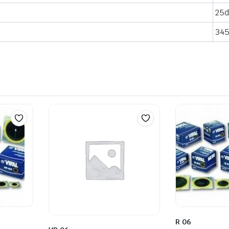
25
34
R 06