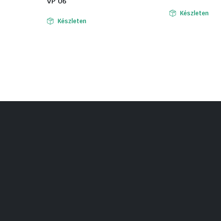
VP 06
Készleten
Készleten