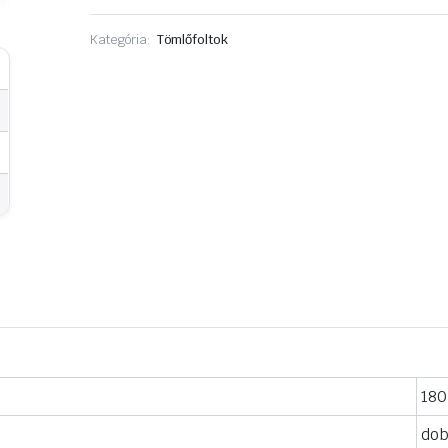
Vulkanizáló
Kategória:
Tömlőfoltok
Defektgátló folyadék
Szerelő ke
Pumpa
180
do