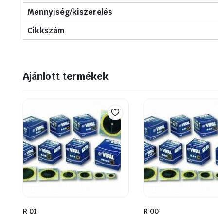
Mennyiség/kiszerelés
Cikkszám
Ajánlott termékek
R 01
R 00