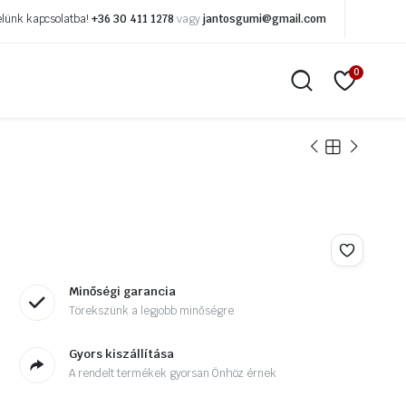
elünk kapcsolatba!
+36 30 411 1278
vagy
jantosgumi@gmail.com
0
paszok
Gyorsjavító segédeszközök
zok
Kerékcseréhez segédeszközök
tes tapaszok
Kulcsfejek
aszok
Pajszerek
Minőségi garancia
Légtechnika
Törekszünk a legjobb minőségre
k
O gyűrűk
Gyors kiszállítása
k
Tirán gyűrűk
A rendelt termékek gyorsan Önhöz érnek
agasztók
Horzsoló korongok