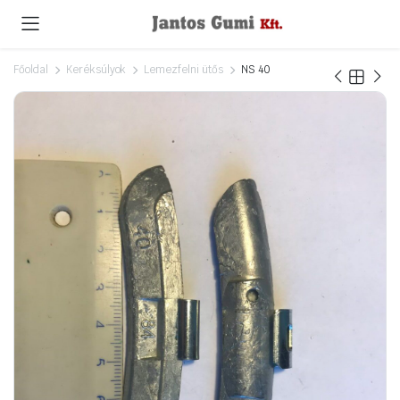
Főoldal
Keréksúlyok
Lemezfelni ütős
NS 40