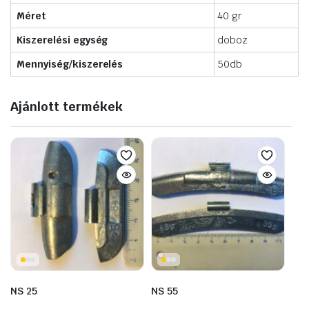
Méret
40 gr
Kiszerelési egység
doboz
Mennyiség/kiszerelés
50db
Ajánlott termékek
NS 25
NS 55