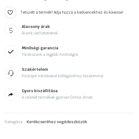
Tetszett a termék? Adja hozzá a kedvencekhez és kövesse!
Alacsony árak
Áraink verhetetlenek
Minőségi garancia
Törekszünk a legjobb minőségre
Szakértelem
Forduljon kérdésével kollégáinkhoz bizalommal
Gyors kiszállítása
A rendelt termékek gyorsan Önhöz érnek
Kategória:
Kerékcseréhez segédeszközök