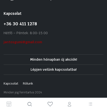
Kapcsolat
+36 30 411 1278
Hétfő – Péntek: 8:00-15:00
jantosgumi@gmail.com
Minden hónapban új akciók!
Lépjen velünk kapcsolatba!
Kapcsolat
Rólunk
Minden jog fenntartva 2024