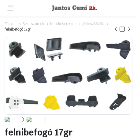
Főoldal
Szerszámok
Kerékcseréhez segédeszközök
felnibefogó 17gr
felnibefogó 17gr