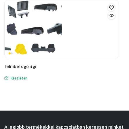
felnibefogó 4gr
Készleten
A legjobb termékekkel kapcsolatban keressen minket