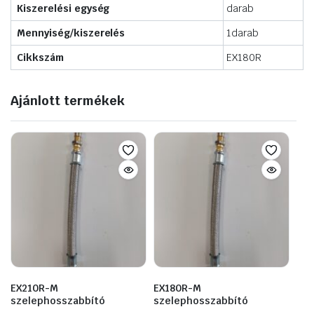
Kiszerelési egység
darab
Mennyiség/kiszerelés
1darab
Cikkszám
EX180R
Ajánlott termékek
EX210R-M
EX180R-M
szelephosszabbító
szelephosszabbító