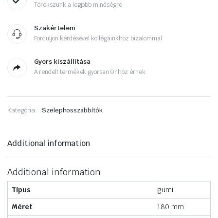
Törekszünk a legjobb minőségre
Szakértelem
Forduljon kérdésével kollégáinkhoz bizalommal
Gyors kiszállítása
A rendelt termékek gyorsan Önhöz érnek
Kategória:
Szelephosszabbítók
Additional information
Additional information
Típus
gumi
Méret
180 mm