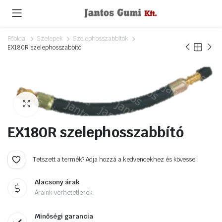
Főoldal
Szelepek
Szelephosszabbítók
EX180R szelephosszabbító
EX180R szelephosszabbító
Tetszett a termék? Adja hozzá a kedvencekhez és kövesse!
Alacsony árak
Áraink verhetetlenek
Minőségi garancia