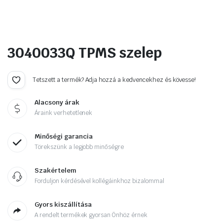
3040033Q TPMS szelep
Tetszett a termék? Adja hozzá a kedvencekhez és kövesse!
Alacsony árak
Áraink verhetetlenek
Minőségi garancia
Törekszünk a legjobb minőségre
Szakértelem
Forduljon kérdésével kollégáinkhoz bizalommal
Gyors kiszállítása
A rendelt termékek gyorsan Önhöz érnek