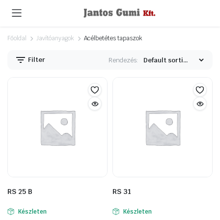
Főoldal
Javítóanyagok
Acélbetétes tapaszok
Filter
Rendezés:
RS 25 B
RS 31
Készleten
Készleten